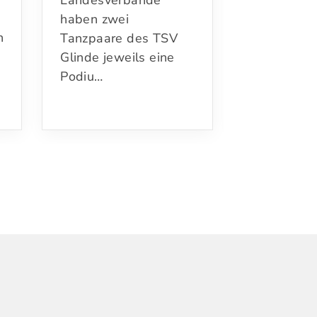
Landesverbände
im großen 
haben zwei
n
Glinder
Tanzpaare des TSV
TanzCentr
Glinde jeweils eine
Podiu…