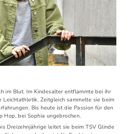
Mitglieder-Service
Ge
Alles zur Mitgliedschaft
TSV
Downloads
Am 
Termine
21
Fragen & Antworten
0
h im Blut. Im Kindesalter entflammte bei ihr
e Leichtathletik. Zeitgleich sammelte sie beim
Erfahrungen. Bis heute ist die Passion für den
ip Hop, bei Sophia ungebrochen.
s Dreizehnjährige leitet sie beim TSV Glinde