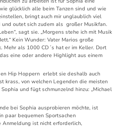
dlichen zu arbeiten ist für Sophia eine
ie glücklich alle beim Tanzen sind und wie
einstellen, bringt auch mir unglaublich viel
d und outet sich zudem als großer Musikfan.
ben“, sagt sie. „Morgens stehe ich mit Musik
Bett.“ Kein Wunder: Vater Marios große
k. Mehr als 1000 CD´s hat er im Keller. Dort
das eine oder andere Highlight aus einem
gen Hip Hoppern erlebt sie deshalb auch
ist krass, von welchen Legenden die meisten
 Sophia und fügt schmunzelnd hinzu: „Michael
de bei Sophia ausprobieren möchte, ist
 ein paar bequemen Sportsachen
Anmeldung ist nicht erforderlich,