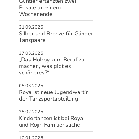
Glinder ertanzten zwei
schäftsstelle
Pokale an einem
Wochenende
 Glinde von 1930 e. V.
Sportplatz 98a
21.09.2025
509 Glinde
Silber und Bronze für Glinder
Tanzpaare
40 - 710 72 15
info@tsv-glinde.de
27.03.2025
„Das Hobby zum Beruf zu
machen, was gibt es
schöneres?“
05.03.2025
Roya ist neue Jugendwartin
der Tanzsportabteilung
25.02.2025
Kindertanzen ist bei Roya
und Rojin Familiensache
10.01.2025