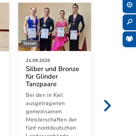
Tanzen
Tanzen
21.09.2025
27.03.2025
Silber und Bronze
„Das Ho
für Glinder
Beruf zu
Tanzpaare
was gibt
schönere
Bei den in Kiel
Gut gelaun
ausgetragenen
Christine 
gemeinsamen
zum Gespr
Meisterschaften der
n
Schnell wir
fünf norddeutschen
fühlt sich