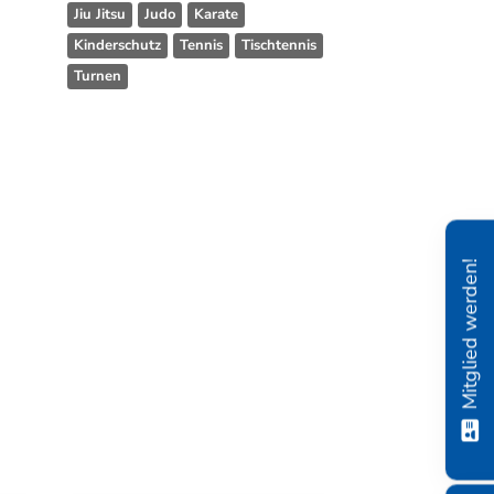
Jiu Jitsu
Judo
Karate
Kinderschutz
Tennis
Tischtennis
Turnen
Mitglied werden!