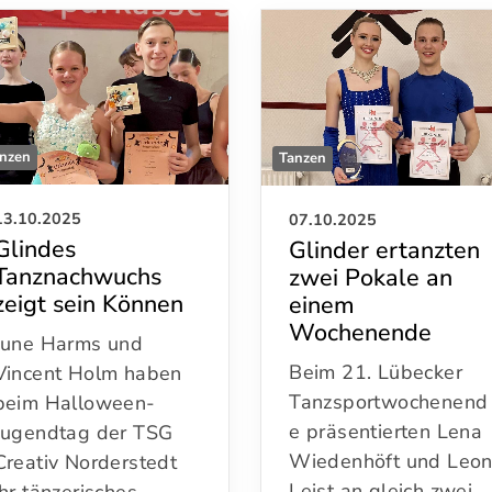
nzen
Tanzen
13.10.2025
07.10.2025
Glindes
Glinder ertanzten
Tanznachwuchs
zwei Pokale an
zeigt sein Können
einem
Wochenende
June Harms und
Beim 21. Lübecker
Vincent Holm haben
Tanzsportwochenend
beim Halloween-
e präsentierten Lena
Jugendtag der TSG
Wiedenhöft und Leo
Creativ Norderstedt
Leist an gleich zwei