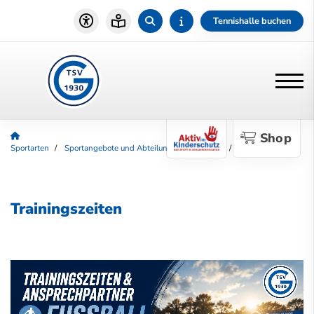
Tennishalle buchen
Shop
Sportarten
Sportangebote und Abteilungen
Fußball
Trainingszeiten
Trainingszeiten