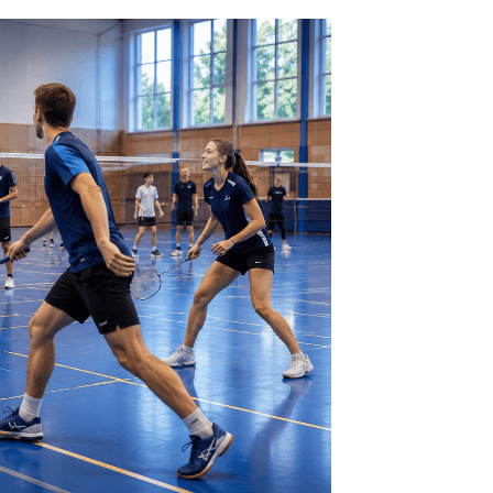
schäftsstelle
 Glinde von 1930 e. V.
Sportplatz 98a
509 Glinde
40 - 710 72 15
info@tsv-glinde.de