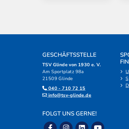
GESCHÄFTSSTELLE
SP
FI
TSV Glinde von 1930 e. V.
Am Sportplatz 98a
U
21509 Glinde
S
D
040 - 710 72 15
info@tsv-glinde.de
FOLGT UNS GERNE!