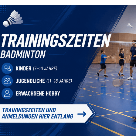
Mitglieder-Service
Ge
Alles zur Mitgliedschaft
TSV
Downloads
Am 
Termine
21
Fragen & Antworten
0