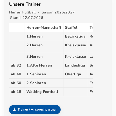
Unsere Trainer
Herren Fußball - Saison 2026/2027
Stand: 22.07.2026
Herren-Mannschaft
Staffel
Trainer
1.Herren
Bezirksliga
Rüdiger Neuh
2.Herren
Kreisklasse
Andre Beinlic
3.Herren
Kreisklasse
Luca Heyger
ab 32
1.Alte Herren
Landesliga
Sebastian Lo
ab 40
1.Senioren
Oberliga
Jens Glöckner
ab 60
2.Senioren
Frank Gabber
ab 18-
Walking Football
Frank Meyer
Trainer / Ansprechpartner