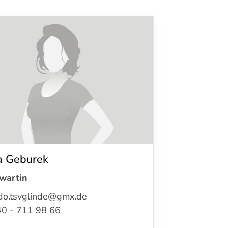
schäftsstelle
 Glinde von 1930 e. V.
Sportplatz 98a
509 Glinde
40 - 710 72 15
a Geburek
info@tsv-glinde.de
wartin
do.tsvglinde@gmx.de
0 - 711 98 66