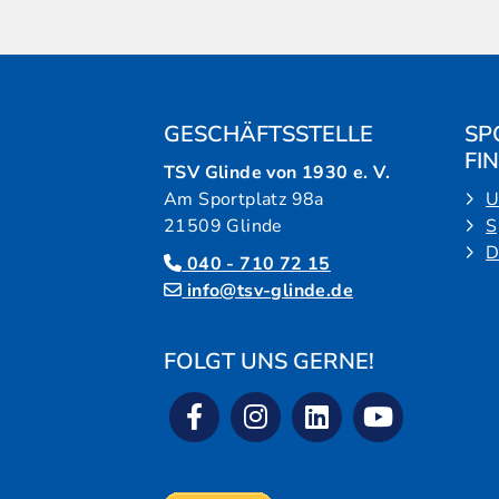
GESCHÄFTSSTELLE
SP
FI
TSV Glinde von 1930 e. V.
Am Sportplatz 98a
U
21509 Glinde
S
D
040 - 710 72 15
info@tsv-glinde.de
FOLGT UNS GERNE!