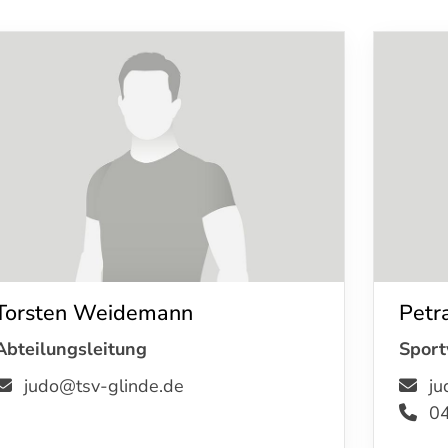
Mitglieder-Service
Ge
Alles zur Mitgliedschaft
TSV
Downloads
Am 
Termine
21
Fragen & Antworten
0
Torsten Weidemann
Petr
Abteilungsleitung
Sport
judo@tsv-glinde.de
ju
04