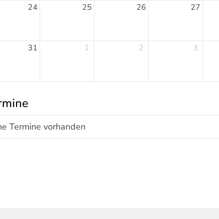
24
25
26
27
31
1
2
3
rmine
ne Termine vorhanden