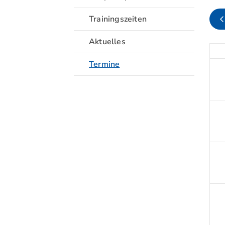
Trainingszeiten
Aktuelles
Termine
Quicklinks
Sportangebote finden
Unser Sportangebot
Sportsuche
Ausfälle und Vertretungen
Deutsches Sportabzeichen