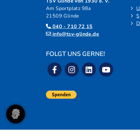
TSV Glinde von 1930 e. V.
Am Sportplatz 98a
U
21509 Glinde
S
D
040 - 710 72 15
info@tsv-glinde.de
FOLGT UNS GERNE!