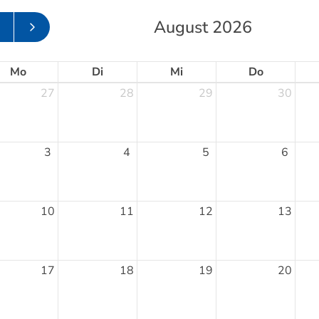
August 2026
Mo
Di
Mi
Do
27
28
29
30
Mitglieder-Service
Ge
3
4
5
6
Alles zur Mitgliedschaft
TSV
Downloads
Am 
Termine
21
10
11
12
13
Fragen & Antworten
0
17
18
19
20