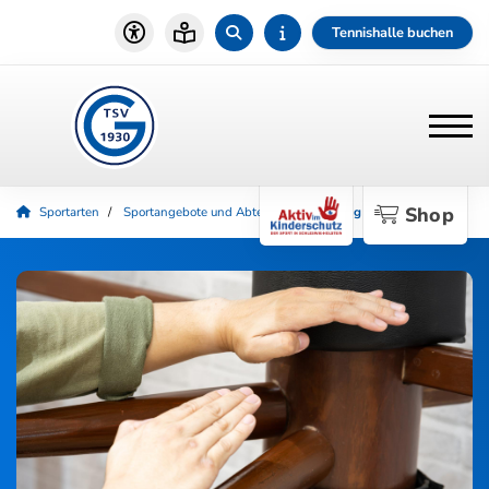
Tennishalle buchen
Shop
Sportarten
Sportangebote und Abteilungen
Kung Fu