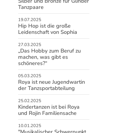
Silber und Bronze für Glinder
 Glinde von 1930 e. V.
Tanzpaare
Sportplatz 98a
509 Glinde
19.07.2025
Hip Hop ist die große
40 - 710 72 15
Leidenschaft von Sophia
info@tsv-glinde.de
27.03.2025
„Das Hobby zum Beruf zu
machen, was gibt es
schöneres?“
05.03.2025
Roya ist neue Jugendwartin
der Tanzsportabteilung
25.02.2025
Kindertanzen ist bei Roya
und Rojin Familiensache
10.01.2025
"Musikalischer Schwerpunkt