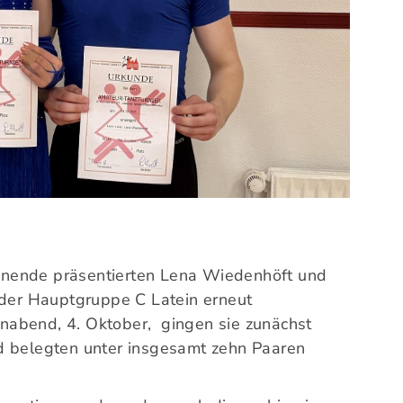
Alles zur Mitgliedschaft
TSV
Downloads
Am 
Termine
21
Fragen & Antworten
0
nende präsentierten Lena Wiedenhöft und
 der Hauptgruppe C Latein erneut
nabend, 4. Oktober, gingen sie zunächst
d belegten unter insgesamt zehn Paaren