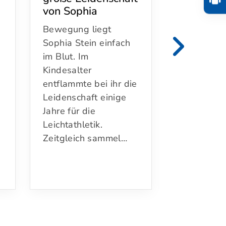
von Sophia
was gibt
schönere
Bewegung liegt
Gut gelaun
Sophia Stein einfach
Christine 
im Blut. Im
zum Gespr
Kindesalter
Schnell wir
entflammte bei ihr die
fühlt sich
Leidenschaft einige
im großen 
Jahre für die
Glinder
Leichtathletik.
TanzCentr
Zeitgleich sammel…