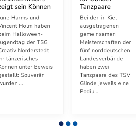
zeigt sein Können
Tanzpaare
June Harms und
Bei den in Kiel
Vincent Holm haben
ausgetragenen
beim Halloween-
gemeinsamen
Jugendtag der TSG
Meisterschaften der
Creativ Norderstedt
fünf norddeutschen
ihr tänzerisches
Landesverbände
Können unter Beweis
haben zwei
gestellt: Souverän
Tanzpaare des TSV
wurden …
Glinde jeweils eine
Podiu…