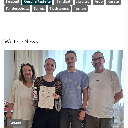
Fußball
Geschäftsstelle
Handball
Jiu Jitsu
Judo
Karate
Kinderschutz
Tennis
Tischtennis
Turnen
Weitere News
Tanzen