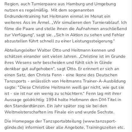
Region, auch Turnierpaare aus Hamburg und Umgebung
nutzen es regelmäßig. Mit dem sogenannten
Endrundentraining hat Heitmann einmal im Monat ein
weiteres Ass im Ärmel. „Wir simulieren den Turnierablauf. Ich
filme die Paare und stelle ihnen die Aufnahmen anschließend
zur Verfügung“, sagt sie. „Sich in Aktion zu sehen und Fehler
abzustellen führt schnell zu einer Leistungssteigerung.“
Abteilungsleiter Walter Otto und Heitmann kennen und
schätzen einander seit vielen Jahren. „Christine ist im Grunde
ihres Wesens sehr bescheiden und fühlt sich in Glinde
denkbar gut aufgehoben“, sagt Otto. Er erinnert er sich an
einen Satz, den Christa Fenn - eine Ikone des Deutschen
Tanzsports - anlässlich von Heitmanns Trainer-A-Ausbildung
sagte: "Diese Christine Heitmann weiß gar nicht, wie gut sie
ist - sie ist nur ein wenig zu schüchtern.“ Fenn lag mit ihrer
Aussage goldrichtig: 1994 holte Heitmann den DM-Titel in
den Standardtänzen. Ein Jahr später zog sie bei den
Weltmeisterschaften ins Finale ein und wurde Sechste.
Die Homepage der Tanzsportabteilung (www.tanzsport-
glinde.de) informiert über alle Angebote, Trainingszeiten etc.