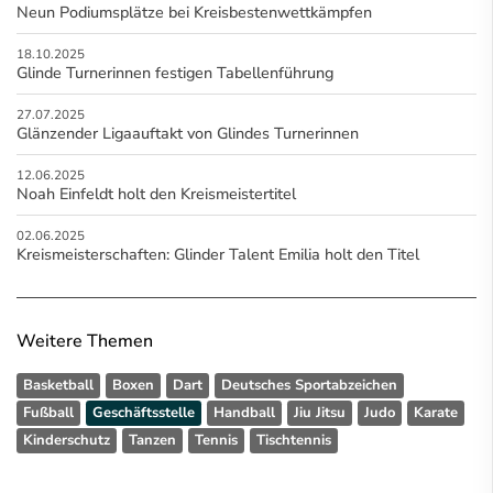
Neun Podiumsplätze bei Kreisbestenwettkämpfen
18.10.2025
Glinde Turnerinnen festigen Tabellenführung
27.07.2025
Glänzender Ligaauftakt von Glindes Turnerinnen
12.06.2025
Noah Einfeldt holt den Kreismeistertitel
02.06.2025
Kreismeisterschaften: Glinder Talent Emilia holt den Titel
Weitere Themen
Basketball
Boxen
Dart
Deutsches Sportabzeichen
Fußball
Geschäftsstelle
Handball
Jiu Jitsu
Judo
Karate
Kinderschutz
Tanzen
Tennis
Tischtennis