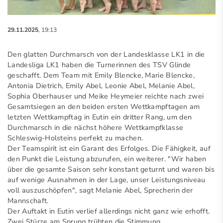
29.11.2025
, 19:13
Den glatten Durchmarsch von der Landesklasse LK1 in die
Landesliga LK1 haben die Turnerinnen des TSV Glinde
geschafft. Dem Team mit Emily Blencke, Marie Blencke,
Antonia Dietrich, Emily Abel, Leonie Abel, Melanie Abel,
Sophia Oberhauser und Meike Heymeier reichte nach zwei
Gesamtsiegen an den beiden ersten Wettkampftagen am
letzten Wettkampftag in Eutin ein dritter Rang, um den
Durchmarsch in die nächst höhere Wettkampfklasse
Schleswig-Holsteins perfekt zu machen.
Der Teamspirit ist ein Garant des Erfolges. Die Fähigkeit, auf
den Punkt die Leistung abzurufen, ein weiterer. "Wir haben
über die gesamte Saison sehr konstant geturnt und waren bis
auf wenige Ausnahmen in der Lage, unser Leistungsniveau
voll auszuschöpfen", sagt Melanie Abel, Sprecherin der
Mannschaft.
Der Auftakt in Eutin verlief allerdings nicht ganz wie erhofft.
Zwei Stürze am Sprung trübten die Stimmung,