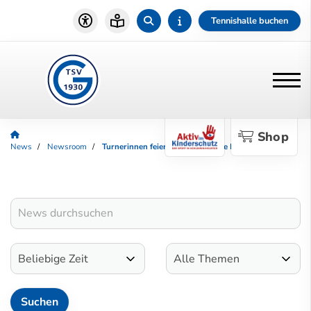
Tennishalle buchen
Shop
News
Newsroom
Turnerinnen feiern Aufstieg in die Landesliga LK1