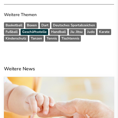
Weitere Themen
Basketball
Boxen
Dart
Deutsches Sportabzeichen
Fußball
Geschäftsstelle
Handball
Jiu Jitsu
Judo
Karate
Kinderschutz
Tanzen
Tennis
Tischtennis
Weitere News