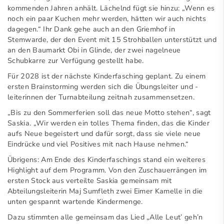
kommenden Jahren anhält. Lächelnd fügt sie hinzu: „Wenn es
noch ein paar Kuchen mehr werden, hätten wir auch nichts
dagegen.“ Ihr Dank gehe auch an den Griemhof in
Stemwarde, der den Event mit 15 Strohballen unterstützt und
an den Baumarkt Obi in Glinde, der zwei nagelneue
Schubkarre zur Verfügung gestellt habe.
Für 2028 ist der nächste Kinderfasching geplant. Zu einem
ersten Brainstorming werden sich die Übungsleiter und -
leiterinnen der Turnabteilung zeitnah zusammensetzen.
„Bis zu den Sommerferien soll das neue Motto stehen“, sagt
Saskia. „Wir werden ein tolles Thema finden, das die Kinder
aufs Neue begeistert und dafür sorgt, dass sie viele neue
Eindrücke und viel Positives mit nach Hause nehmen.“
Übrigens: Am Ende des Kinderfaschings stand ein weiteres
Highlight auf dem Programm. Von den Zuschauerrängen im
ersten Stock aus verteilte Saskia gemeinsam mit
Abteilungsleiterin Maj Sumfleth zwei Eimer Kamelle in die
unten gespannt wartende Kindermenge.
Dazu stimmten alle gemeinsam das Lied „Alle Leut’ geh’n