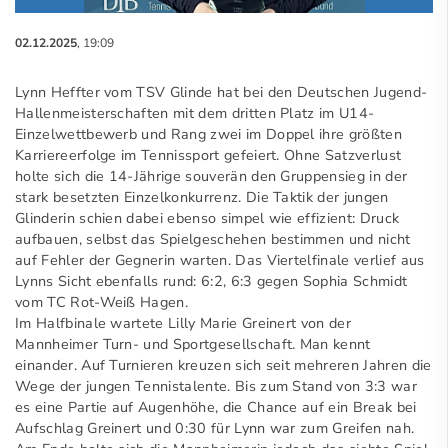
02.12.2025
, 19:09
Lynn Heffter vom TSV Glinde hat bei den Deutschen Jugend-
Hallenmeisterschaften mit dem dritten Platz im U14-
Einzelwettbewerb und Rang zwei im Doppel ihre größten
Karriereerfolge im Tennissport gefeiert. Ohne Satzverlust
holte sich die 14-Jährige souverän den Gruppensieg in der
stark besetzten Einzelkonkurrenz. Die Taktik der jungen
Glinderin schien dabei ebenso simpel wie effizient: Druck
aufbauen, selbst das Spielgeschehen bestimmen und nicht
auf Fehler der Gegnerin warten. Das Viertelfinale verlief aus
Lynns Sicht ebenfalls rund: 6:2, 6:3 gegen Sophia Schmidt
vom TC Rot-Weiß Hagen.
Im Halfbinale wartete Lilly Marie Greinert von der
Mannheimer Turn- und Sportgesellschaft. Man kennt
einander. Auf Turnieren kreuzen sich seit mehreren Jahren die
Wege der jungen Tennistalente. Bis zum Stand von 3:3 war
es eine Partie auf Augenhöhe, die Chance auf ein Break bei
Aufschlag Greinert und 0:30 für Lynn war zum Greifen nah.