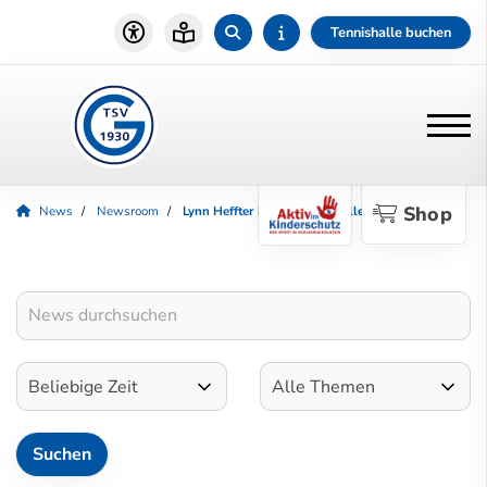
Tennishalle buchen
Shop
News
Newsroom
Lynn Heffter holt zwei Medaillen bei DJM