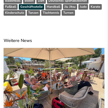
Basketball
Boxen
Dart
Deutsches Sportabzeichen
Fußball
Geschäftsstelle
Handball
Jiu Jitsu
Judo
Karate
Kinderschutz
Tanzen
Tischtennis
Turnen
Weitere News