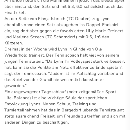
Am Ende holte sich die Mannheimerin jedoch das siebte Spiel
über Einstand, den Satz und mit 6:3, 6:0 schließlich auch das
Finalticket.
An der Seite von Finnja Isbruch (TC Deuten) zog Lynn
ebenfalls ohne einen Satz abzugeben ins Doppel-Endspiel
ein, zog dort aber gegen die favorisierten Lilly Marie Greinert
und Marlene Sczech (TC Schorndorf) mit 0:6, 1:6 den
Kürzeren.
Dreimal in der Woche wird Lynn in Glinde von Ole
Wiederhold trainiert. Der Tenniscoach hält viel von seinem
jungen Tennistalent. “Da Lynn ihr Volleyspiel stark verbessert
hat, kann sie die Punkte am Netz effektiver zu Ende spielen",
sagt der Tenniscoach. "Zudem ist ihr Aufschlag variabler und
das Spiel von der Grundlinie wesentlich konstanter
geworden."
Ein ausgewogener Tagesablauf (oder zeitgemäßer: Sport-
Life-Balance) ist eine wichtige Säule der sportlichen
Entwicklung Lynns. Neben Schule, Training und
Turnierteilnahmen hat das in Bergedorf lebende Tennistalent
stets ausreichend Freizeit, um Freunde zu treffen und sich mit
anderen Dingen zu beschäftigen.