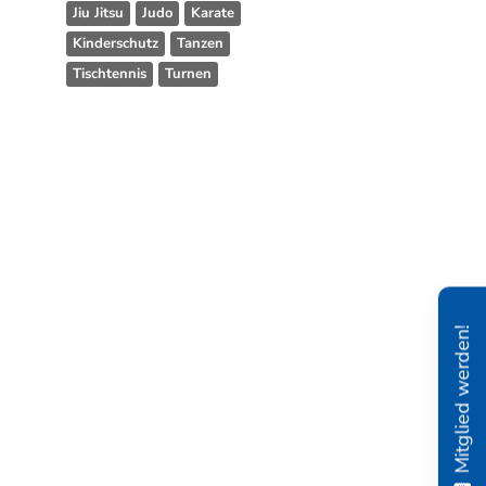
Jiu Jitsu
Judo
Karate
Kinderschutz
Tanzen
Tischtennis
Turnen
Mitglied werden!