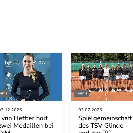
nnis
Tennis
02.12.2025
03.07.2025
Lynn Heffter holt
Spielgemeinschaft
zwei Medaillen bei
des TSV Glinde
DJM
und des TC