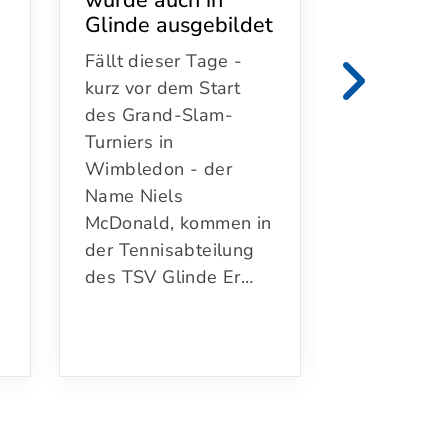
Glinde ausgebildet
Zuletzt jag
Fällt dieser Tage -
Heffter ein
kurz vor dem Start
Höhepunkt
des Grand-Slam-
nächsten. 
,
Turniers in
Ahrensbur
Wimbledon - der
ausgetrag
Name Niels
Nordostde
McDonald, kommen in
Jugendmei
der Tennisabteilung
n sich…
des TSV Glinde Er…