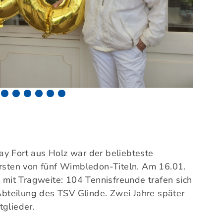
Mitglieder-Service
Ge
Alles zur Mitgliedschaft
TSV
Downloads
Am 
Termine
21
Fragen & Antworten
0
y Fort aus Holz war der beliebteste
ersten von fünf Wimbledon-Titeln. Am 16.01.
s mit Tragweite: 104 Tennisfreunde trafen sich
teilung des TSV Glinde. Zwei Jahre später
tglieder.