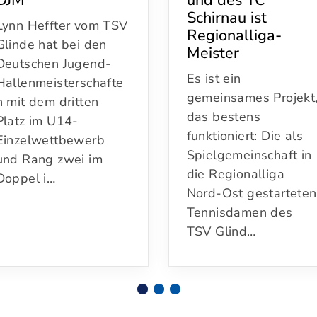
Schirnau ist
Lynn Heffter vom TSV
Regionalliga-
Glinde hat bei den
Meister
Deutschen Jugend-
Es ist ein
Hallenmeisterschafte
gemeinsames Projekt
n mit dem dritten
das bestens
Platz im U14-
funktioniert: Die als
Einzelwettbewerb
Spielgemeinschaft in
und Rang zwei im
die Regionalliga
Doppel i…
Nord-Ost gestarteten
Tennisdamen des
TSV Glind…