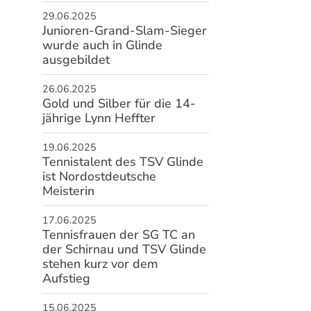
29.06.2025
schäftsstelle
Junioren-Grand-Slam-Sieger
wurde auch in Glinde
 Glinde von 1930 e. V.
ausgebildet
Sportplatz 98a
509 Glinde
26.06.2025
Gold und Silber für die 14-
40 - 710 72 15
jährige Lynn Heffter
info@tsv-glinde.de
19.06.2025
Tennistalent des TSV Glinde
ist Nordostdeutsche
Meisterin
17.06.2025
Tennisfrauen der SG TC an
der Schirnau und TSV Glinde
stehen kurz vor dem
Aufstieg
15.06.2025