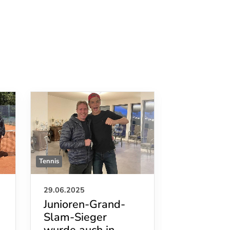
Tennis
Tennis
29.06.2025
26.06.2025
Junioren-Grand-
Gold und 
Slam-Sieger
die 14-jä
wurde auch in
Heffter