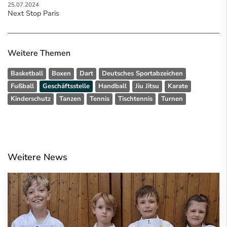
25.07.2024
Next Stop Paris
Weitere Themen
Basketball
Boxen
Dart
Deutsches Sportabzeichen
Fußball
Geschäftsstelle
Handball
Jiu Jitsu
Karate
Kinderschutz
Tanzen
Tennis
Tischtennis
Turnen
Weitere News