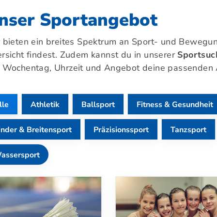
nser Sportangebot
Mitglieder-Service
Ge
Alles zur Mitgliedschaft
TSV
 bieten ein breites Spektrum an Sport- und Bewegun
Downloads
Am 
rsicht findest. Zudem kannst du in unserer
Sportsuc
Termine
21
 Wochentag, Uhrzeit und Angebot deine passenden 
Fragen & Antworten
0
lle
Athletik
Ballsport
Fitness & Gesundheit
inder & Breitensport
Präzisionssport
Tanzsport
assersport